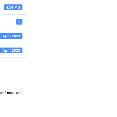
4.54 MB
1
. April 2023
. April 2023
mit
*
markiert.