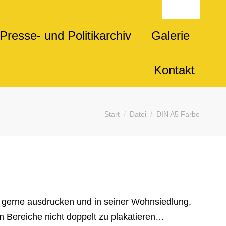
Presse- und Politikarchiv
Galerie
Kontakt
Sie befinden sich hier:
Start
Datei
DIN A5 Farbe
h gerne ausdrucken und in seiner Wohnsiedlung,
um Bereiche nicht doppelt zu plakatieren…