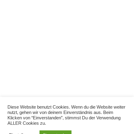
Wohnsiedlung, Parks es aufhängen, bitte
kurze Info, um Bereiche nicht doppelt zu
plakatieren…
DIN A4 s/w
Von
mary
28. April 2023
Kommentar hinterlassen
Wer uns unterstützen mag, darf es sich
gerne ausdrucken und in seiner
Wohnsiedlung, Parks es aufhängen, bitte
kurze Info, um Bereiche nicht doppelt zu
plakatieren…
Diese Website benutzt Cookies. Wenn du die Website weiter
nutzt, gehen wir von deinem Einverständnis aus. Beim
Klicken von “Einverstanden”, stimmst Du der Verwendung
ALLER Cookies zu.