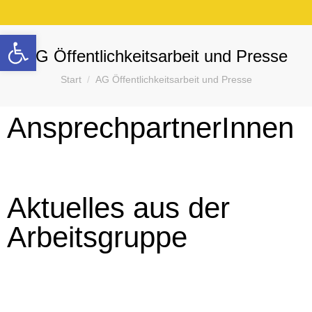
Werkzeugleiste öffnen
AG Öffentlichkeitsarbeit und Presse
Sie befinden sich hier:
Start
AG Öffentlichkeitsarbeit und Presse
AnsprechpartnerInnen
Aktuelles aus der
Arbeitsgruppe