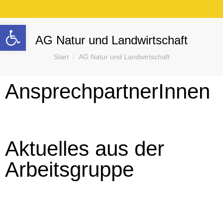
Werkzeugleiste öffnen
AG Natur und Landwirtschaft
Sie befinden sich hier:
Start
AG Natur und Landwirtschaft
AnsprechpartnerInnen
Aktuelles aus der
Arbeitsgruppe